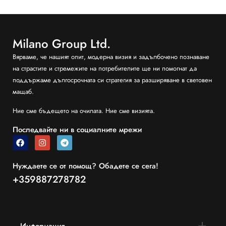
Milano Group Ltd.
Вярваме, че нашият опит, модерна визия и задълбочено познаване
на страстите и стремежите на потребителите ще ни помогнат да
поддържаме дългосрочната си стратегия за разширяване в световен
мащаб.
Ние сме бъдещето на очилата. Ние сме визията.
Последвайте ни в социалните мрежи
Нуждаете се от помощ? Обадете се сега!
+359887278782
Информация