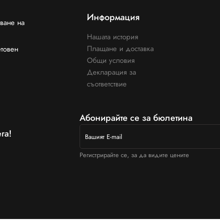
Информация
ване на
Нашата история
Плащане и доставка
етовен
Общи условия
Декларация за
съответствие
Абонирайте се за бюлетина
га!
Регистрирайте се, за да видите цените