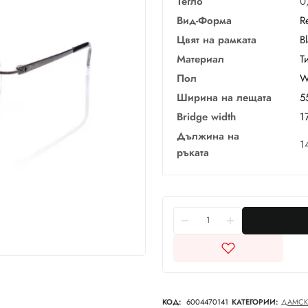
Тегло
0
Вид-Форма
R
Цвят на рамката
B
Материал
Т
Пол
W
Ширина на лещата
5
Bridge width
1
Дължина на
1
ръката
КОД:
6004470141
КАТЕГОРИИ:
ДАМС