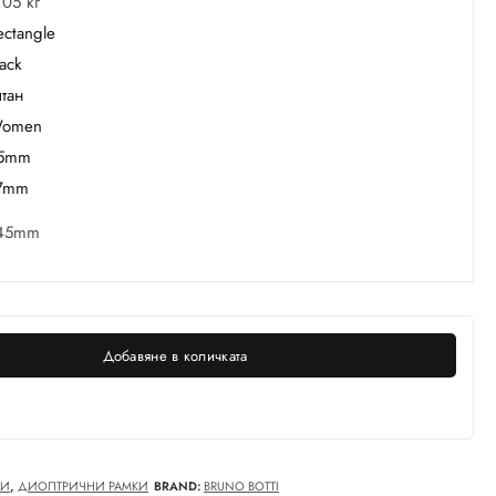
,05 кг
ectangle
lack
итан
omen
5mm
7mm
45mm
Добавяне в количката
КИ
,
ДИОПТРИЧНИ РАМКИ
BRAND:
BRUNO BOTTI