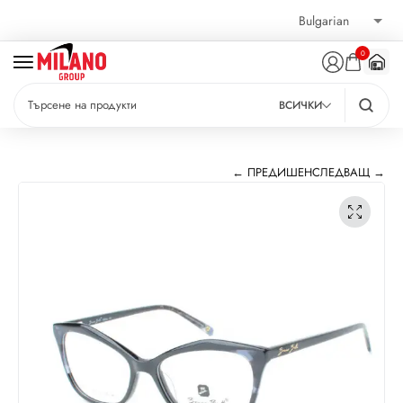
0
ВСИЧКИ
← ПРЕДИШЕН
СЛЕДВАЩ →