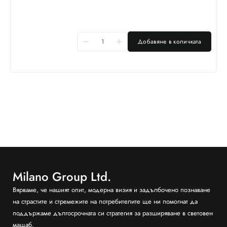
Добавяне в количката
Milano Group Ltd.
Вярваме, че нашият опит, модерна визия и задълбочено познаване
на страстите и стремежите на потребителите ще ни помогнат да
поддържаме дългосрочната си стратегия за разширяване в световен
мащаб.