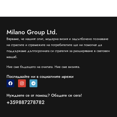
Milano Group Ltd.
Вярваме, че нашият опит, модерна визия и задълбочено познаване
на страстите и стремежите на потребителите ще ни помогнат да
поддържаме дългосрочната си стратегия за разширяване в световен
мащаб.
Ние сме бъдещето на очилата. Ние сме визията.
Последвайте ни в социалните мрежи
Нуждаете се от помощ? Обадете се сега!
+359887278782