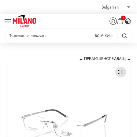
0
ВСИЧКИ
← ПРЕДИШЕН
СЛЕДВАЩ →