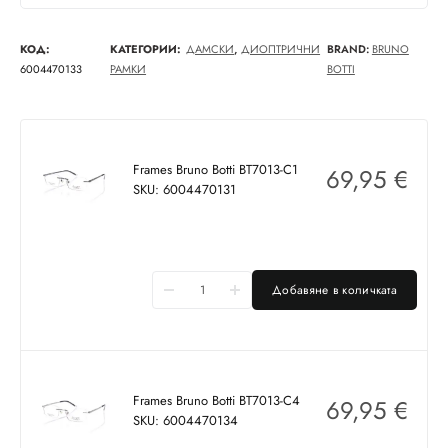
КОД:
КАТЕГОРИИ:
ДАМСКИ
,
ДИОПТРИЧНИ
BRAND:
BRUNO
6004470133
РАМКИ
BOTTI
Frames Bruno Botti BT7013-C1
69,95
€
SKU: 6004470131
Добавяне в количката
Frames Bruno Botti BT7013-C4
69,95
€
SKU: 6004470134