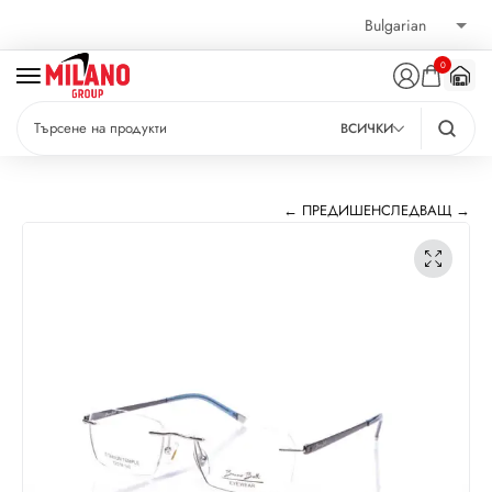
0
ВСИЧКИ
← ПРЕДИШЕН
СЛЕДВАЩ →