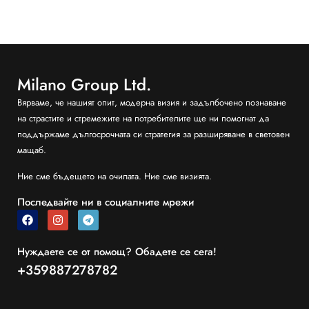
Milano Group Ltd.
Вярваме, че нашият опит, модерна визия и задълбочено познаване
на страстите и стремежите на потребителите ще ни помогнат да
поддържаме дългосрочната си стратегия за разширяване в световен
мащаб.
Ние сме бъдещето на очилата. Ние сме визията.
Последвайте ни в социалните мрежи
Нуждаете се от помощ? Обадете се сега!
+359887278782