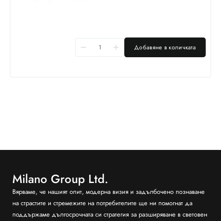
Добавяне в количката
Milano Group Ltd.
Вярваме, че нашият опит, модерна визия и задълбочено познаване
на страстите и стремежите на потребителите ще ни помогнат да
поддържаме дългосрочната си стратегия за разширяване в световен