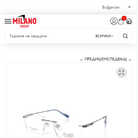
0
ВСИЧКИ
← ПРЕДИШЕН
СЛЕДВАЩ →