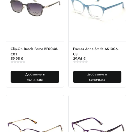
Clip-On Beach Force BF0048-
Frames Anna Smith AS1006-
C01
C3
59,95
€
39,95
€
Добавяне в
Добавяне в
количката
количката