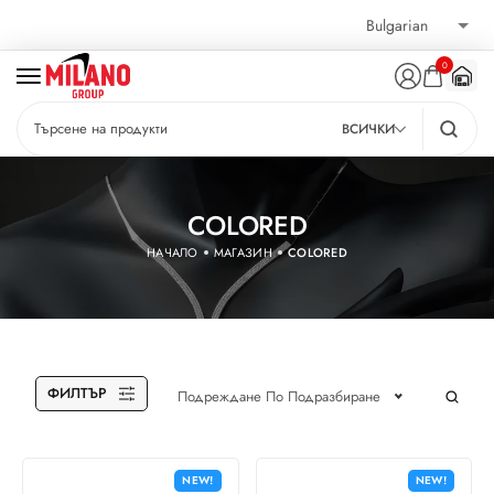
0
ВСИЧКИ
COLORED
НАЧАЛО
МАГАЗИН
COLORED
ФИЛТЪР
Подреждане По Подразбиране
NEW!
NEW!