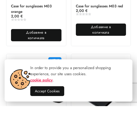
Case for sunglasses M03
Case for sunglasses M03 red
2,00
€
orange
2,00
€
Добавяне в
Добавяне в
количката
количката
NEW!
In order to provide you a personalized shopping
experience, our site uses cookies.
cookie policy
.
Accept Cookies
Case for sunglasses M03 silver
Case for sunglasses Marc John