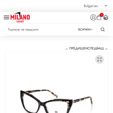
0
ВСИЧКИ
← ПРЕДИШЕН
СЛЕДВАЩ →