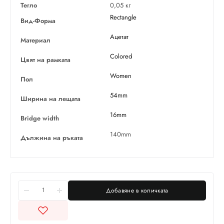
Тегло
0,05 кг
Rectangle
Вид-Форма
Ацетат
Материал
Colored
Цвят на рамката
Women
Пол
54mm
Ширина на лещата
16mm
Bridge width
140mm
Дължина на ръката
Добавяне в количката