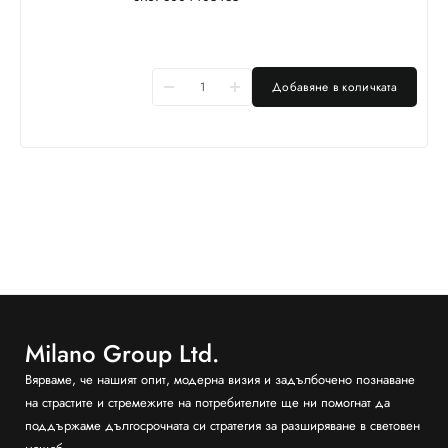
Добавяне в количката
Milano Group Ltd.
Вярваме, че нашият опит, модерна визия и задълбочено познаване
на страстите и стремежите на потребителите ще ни помогнат да
поддържаме дългосрочната си стратегия за разширяване в световен