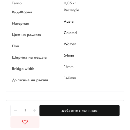
Тегло
0,05 кг
Rectangle
Вид-Форма
Ацетат
Материал
Colored
Цвят на рамката
Women
Пол
54mm
Ширина на лещата
16mm
Bridge width
140mm
Дължина на ръката
Добавяне в количката