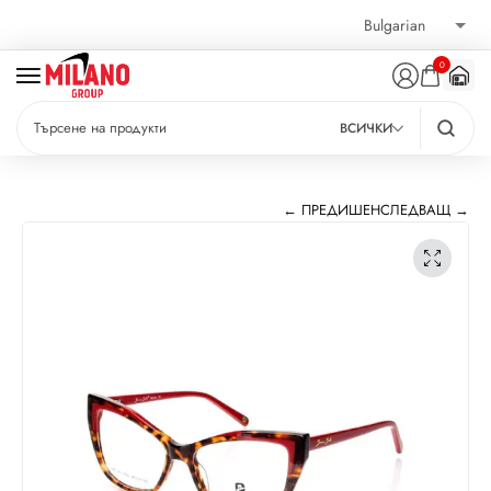
0
ВСИЧКИ
← ПРЕДИШЕН
СЛЕДВАЩ →