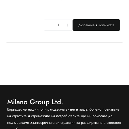
Добавяне в количката
Milano Group Ltd.
Вярваме, че нашият опит, модерна визия и задълбочено познаване
на страстите и стремежите на потребителите ще ни помогнат да
поддържаме дългосрочната си стратегия за разширяване в световен