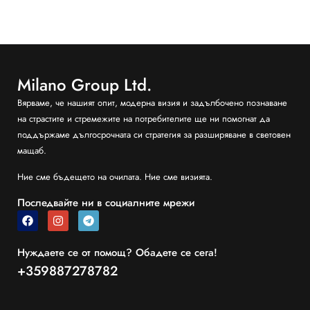
Milano Group Ltd.
Вярваме, че нашият опит, модерна визия и задълбочено познаване
на страстите и стремежите на потребителите ще ни помогнат да
поддържаме дългосрочната си стратегия за разширяване в световен
мащаб.
Ние сме бъдещето на очилата. Ние сме визията.
Последвайте ни в социалните мрежи
Нуждаете се от помощ? Обадете се сега!
+359887278782