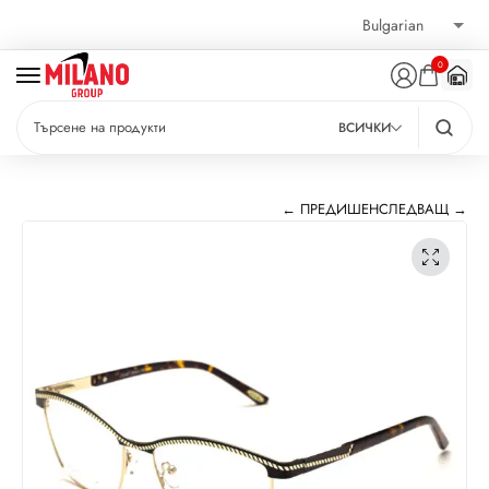
0
ВСИЧКИ
← ПРЕДИШЕН
СЛЕДВАЩ →