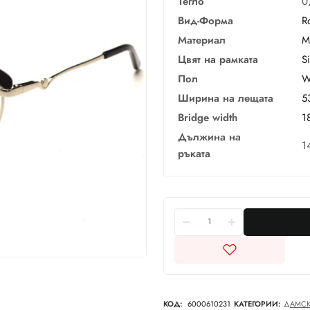
Тегло
0
Вид-Форма
R
Материал
М
Цвят на рамката
Si
Пол
W
Ширина на лещата
5
Bridge width
1
Дължина на
1
ръката
КОД:
6000610231
КАТЕГОРИИ:
ДАМС