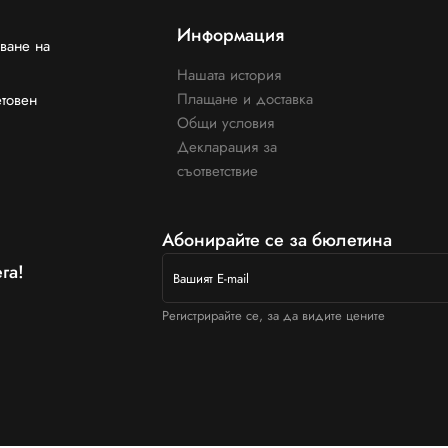
Информация
ване на
Нашата история
Плащане и доставка
етовен
Общи условия
Декларация за
съответствие
Абонирайте се за бюлетина
га!
Регистрирайте се, за да видите цените