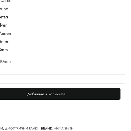
,05 кг
ound
етал
lver
omen
3mm
8mm
40mm
Добавяне в количката
КИ
,
ДИОПТРИЧНИ РАМКИ
BRAND:
ANNA SMITH