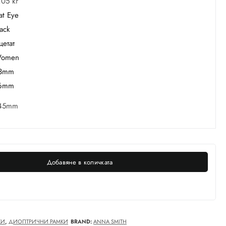
,05 кг
at Eye
lack
цетат
omen
3mm
6mm
45mm
Добавяне в количката
КИ
,
ДИОПТРИЧНИ РАМКИ
BRAND:
ANNA SMITH