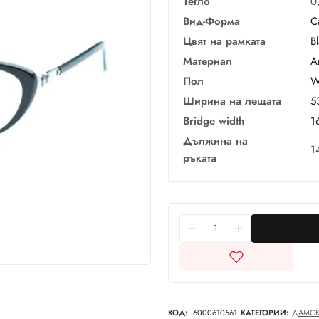
Тегло
0
Вид-Форма
C
Цвят на рамката
B
Материал
А
Пол
W
Ширина на лещата
5
Bridge width
1
Дължина на
1
ръката
КОД:
6000610561
КАТЕГОРИИ:
ДАМС