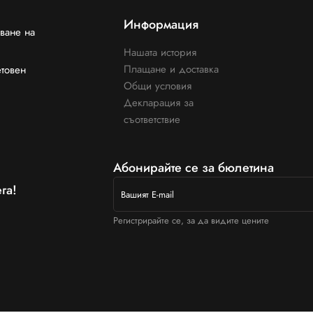
Информация
ване на
Нашата история
Плащане и доставка
етовен
Общи условия
Декларация за
съответствие
Абонирайте се за бюлетина
га!
Регистрирайте се, за да видите цените