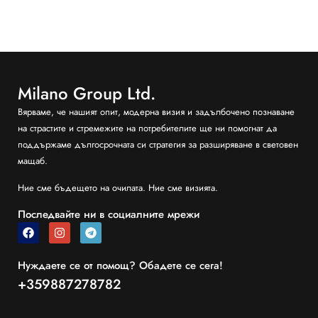
Milano Group Ltd.
Вярваме, че нашият опит, модерна визия и задълбочено познаване
на страстите и стремежите на потребителите ще ни помогнат да
поддържаме дългосрочната си стратегия за разширяване в световен
мащаб.
Ние сме бъдещето на очилата. Ние сме визията.
Последвайте ни в социалните мрежи
Нуждаете се от помощ? Обадете се сега!
+359887278782