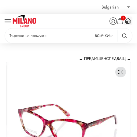
0
ВСИЧКИ
← ПРЕДИШЕН
СЛЕДВАЩ →