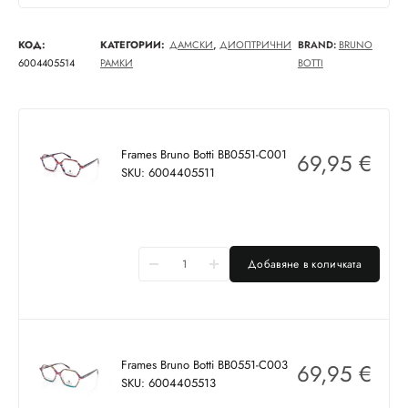
КОД:
КАТЕГОРИИ:
ДАМСКИ
,
ДИОПТРИЧНИ
BRAND:
BRUNO
6004405514
РАМКИ
BOTTI
Frames Bruno Botti BB0551-C001
69,95
€
SKU: 6004405511
Добавяне в количката
Frames Bruno Botti BB0551-C003
69,95
€
SKU: 6004405513