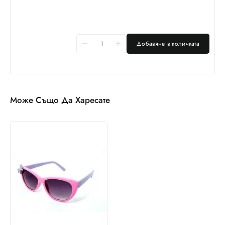
Добавяне в количката
Може Също Да Харесате