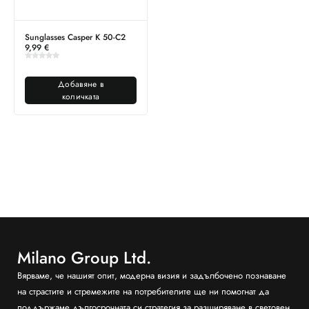
Sunglasses Casper K 50-C2
9,99
€
Добавяне в
количката
Milano Group Ltd.
Вярваме, че нашият опит, модерна визия и задълбочено познаване
на страстите и стремежите на потребителите ще ни помогнат да
поддържаме дългосрочната си стратегия за разширяване в световен