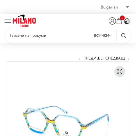
0
ВСИЧКИ
← ПРЕДИШЕН
СЛЕДВАЩ →