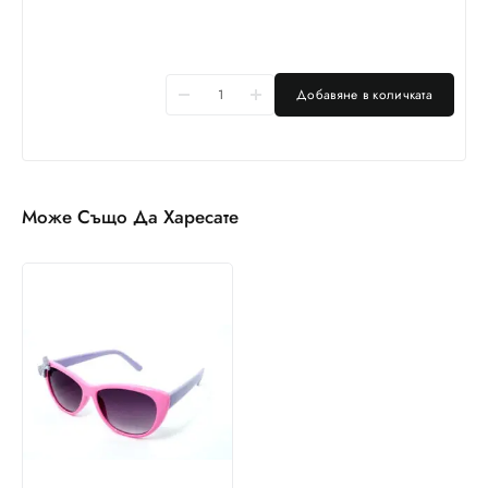
Добавяне в количката
Може Също Да Харесате