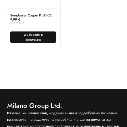
Sunglasses Casper K 50-C2
9,99
€
Добавяне в
количката
Milano Group Ltd.
Вярваме, че нашият опит, модерна визия и задълбочено познаване
на страстите и стремежите на потребителите ще ни помогнат да
поддържаме дългосрочната си стратегия за разширяване в световен