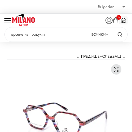
0
ВСИЧКИ
← ПРЕДИШЕН
СЛЕДВАЩ →