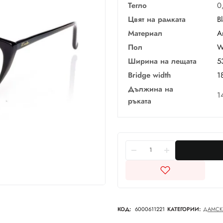
Тегло
0
Цвят на рамката
B
Материал
А
Пол
W
Ширина на лещата
5
Bridge width
1
Дължина на
1
ръката
КОД:
6000611221
КАТЕГОРИИ:
ДАМСК