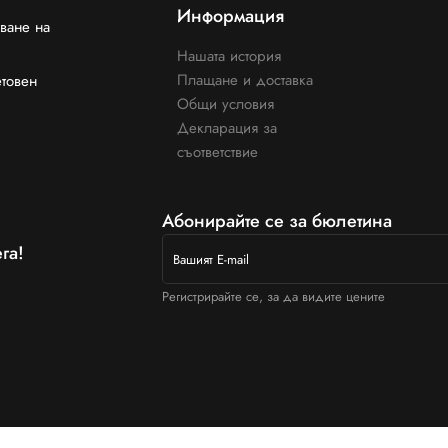
Информация
ване на
Нашата история
Плащане и доставка
етовен
Общи условия
Декларация за
съответствие
Абонирайте се за бюлетина
га!
Регистрирайте се, за да видите цените