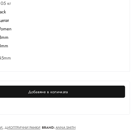
,05 кг
lack
цетат
omen
3mm
8mm
45mm
Добавяне в количката
И
,
ДИОПТРИЧНИ РАМКИ
BRAND:
ANNA SMITH