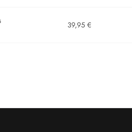
5
39,95
€