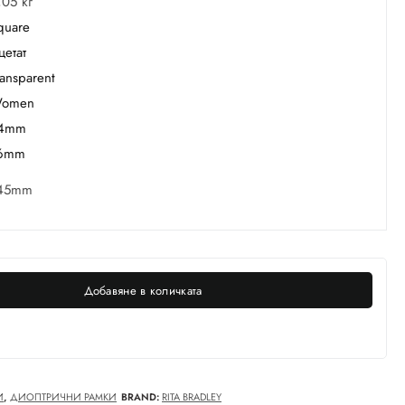
,05 кг
quare
цетат
ransparent
omen
4mm
6mm
45mm
Добавяне в количката
И
,
ДИОПТРИЧНИ РАМКИ
BRAND:
RITA BRADLEY