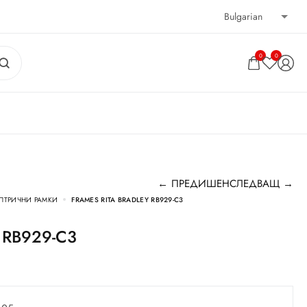
0
0
← ПРЕДИШЕН
СЛЕДВАЩ →
ПТРИЧНИ РАМКИ
FRAMES RITA BRADLEY RB929-C3
ey RB929-C3