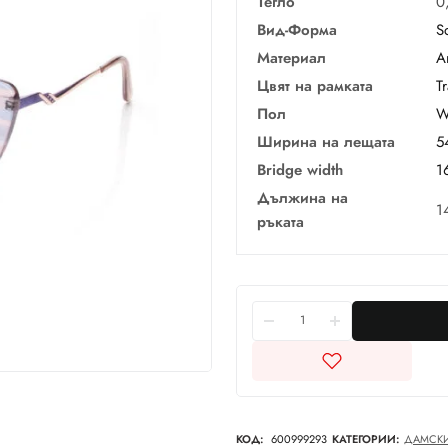
Тегло
0
Вид-Форма
S
Материал
А
Цвят на рамката
T
Пол
W
Ширина на лещата
5
Bridge width
1
Дължина на
1
ръката
КОД:
600999293
КАТЕГОРИИ:
ДАМСК