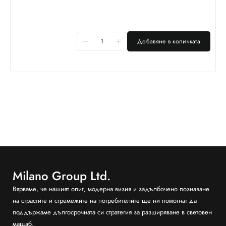
Добавяне в количката
Milano Group Ltd.
Вярваме, че нашият опит, модерна визия и задълбочено познаване
на страстите и стремежите на потребителите ще ни помогнат да
поддържаме дългосрочната си стратегия за разширяване в световен
мащаб.