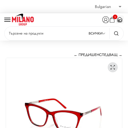
0
ВСИЧКИ
← ПРЕДИШЕН
СЛЕДВАЩ →