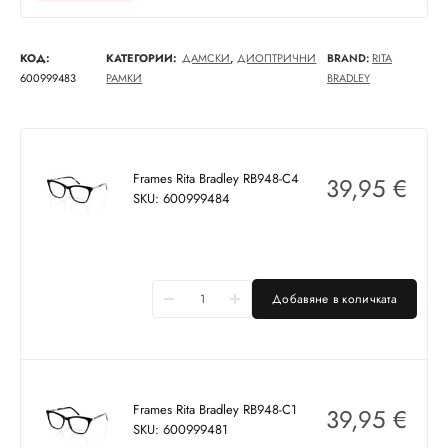
КОД:
КАТЕГОРИИ:
ДАМСКИ
,
ДИОПТРИЧНИ
BRAND:
RITA
600999483
РАМКИ
BRADLEY
Frames Rita Bradley RB948-C4
39,95
€
SKU: 600999484
Добавяне в количката
Frames Rita Bradley RB948-C1
39,95
€
SKU: 600999481