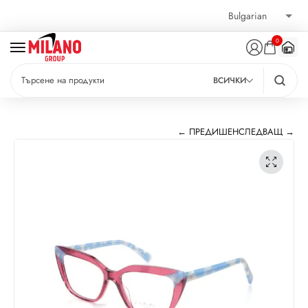
0
ВСИЧКИ
← ПРЕДИШЕН
СЛЕДВАЩ →