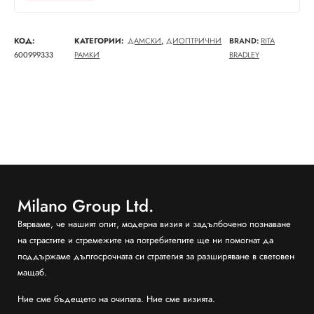
КОД:
КАТЕГОРИИ:
ДАМСКИ
,
ДИОПТРИЧНИ
BRAND:
RITA
600999333
РАМКИ
BRADLEY
Milano Group Ltd.
Вярваме, че нашият опит, модерна визия и задълбочено познаване
на страстите и стремежите на потребителите ще ни помогнат да
поддържаме дългосрочната си стратегия за разширяване в световен
мащаб.
Ние сме бъдещето на очилата. Ние сме визията.