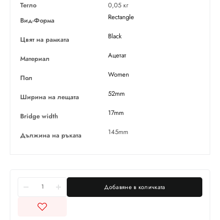
Тегло
0,05 кг
Rectangle
Вид-Форма
Black
Цвят на рамката
Ацетат
Материал
Women
Пол
52mm
Ширина на лещата
17mm
Bridge width
145mm
Дължина на ръката
Добавяне в количката