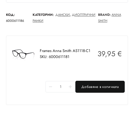
КОД:
КАТЕГОРИИ:
ДАМСКИ
,
ДИОПТРИЧНИ
BRAND:
ANNA
6000611186
РАМКИ
SMITH
Frames Anna Smith AS1118-C1
39,95
€
SKU: 6000611181
Добавяне в количката