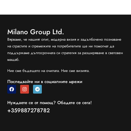
Milano Group Ltd.
Вярваме, че нашият опит, модерна визия и задълбочено познаване
на страстите и стремежите на потребителите ще ни помогнат да
поддържаме дългосрочната си стратегия за разширяване в световен
мащаб.
Ние сме бъдещето на очилата. Ние сме визията.
Последвайте ни в социалните мрежи
Нуждаете се от помощ? Обадете се сега!
+359887278782