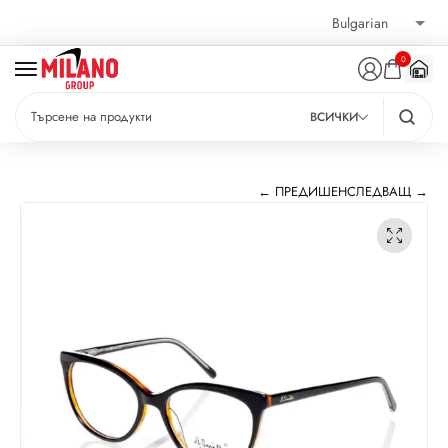
0
ВСИЧКИ
← ПРЕДИШЕН
СЛЕДВАЩ →