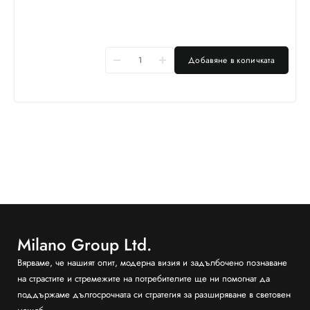
Добавяне в количката
Milano Group Ltd.
Вярваме, че нашият опит, модерна визия и задълбочено познаване
на страстите и стремежите на потребителите ще ни помогнат да
поддържаме дългосрочната си стратегия за разширяване в световен