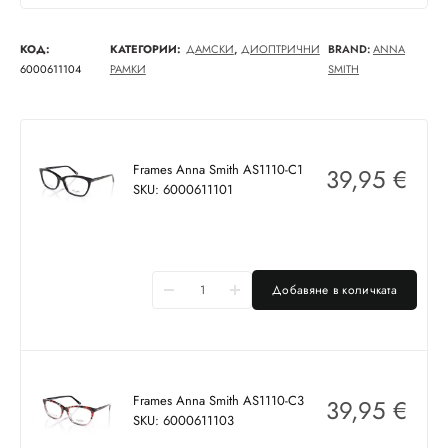
КОД:
КАТЕГОРИИ:
ДАМСКИ
,
ДИОПТРИЧНИ
BRAND:
ANNA
6000611104
РАМКИ
SMITH
Frames Anna Smith AS1110-C1
39,95
€
SKU: 6000611101
Добавяне в количката
Frames Anna Smith AS1110-C3
39,95
€
SKU: 6000611103