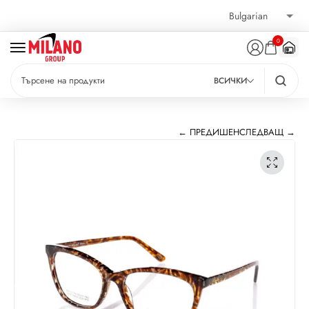
0
ВСИЧКИ
← ПРЕДИШЕН
СЛЕДВАЩ →