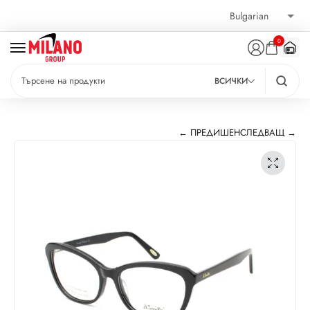
0
ВСИЧКИ
← ПРЕДИШЕН
СЛЕДВАЩ →