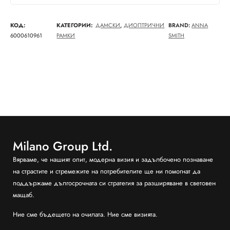
КОД:
КАТЕГОРИИ:
ДАМСКИ
,
ДИОПТРИЧНИ
BRAND:
ANNA
6000610961
РАМКИ
SMITH
Milano Group Ltd.
Вярваме, че нашият опит, модерна визия и задълбочено познаване
на страстите и стремежите на потребителите ще ни помогнат да
поддържаме дългосрочната си стратегия за разширяване в световен
мащаб.
Ние сме бъдещето на очилата. Ние сме визията.