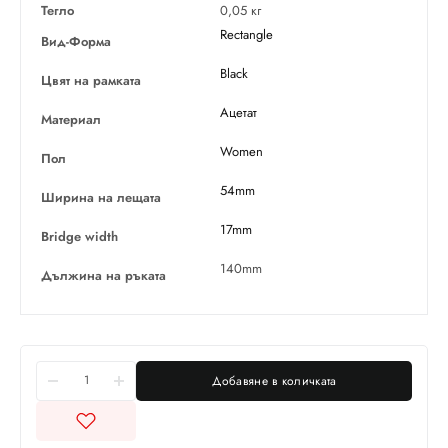
Тегло
0,05 кг
Rectangle
Вид-Форма
Black
Цвят на рамката
Ацетат
Материал
Women
Пол
54mm
Ширина на лещата
17mm
Bridge width
140mm
Дължина на ръката
Добавяне в количката