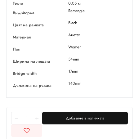
Тегло
0,05 кг
Rectangle
Вид-Форма
Black
Цвят на рамката
Ацетат
Материал
Women
Пол
54mm
Ширина на лещата
17mm
Bridge width
140mm
Дължина на ръката
Добавяне в количката