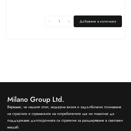
Добавяне в количката
Milano Group Ltd.
Вярваме, че нашият опит, модерна визия и задълбочено познаване
на страстите и стремежите на потребителите ще ни помогнат да
поддържаме дългосрочната си стратегия за разширяване в световен
мащаб.