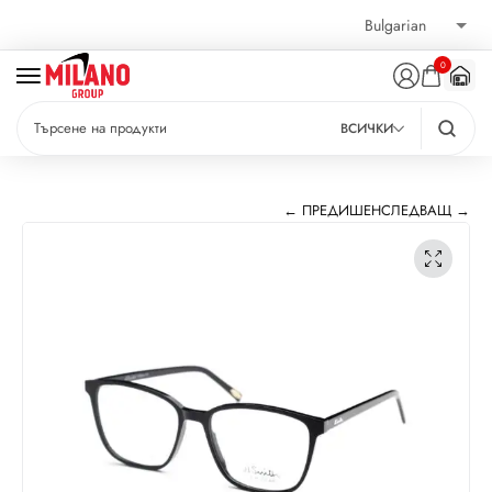
0
ВСИЧКИ
← ПРЕДИШЕН
СЛЕДВАЩ →