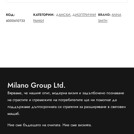
КОД:
КАТЕГОРИИ:
ДАМСКИ
,
ДИОПТРИЧНИ
BRAND:
ANNA
6000610733
РАМКИ
SMITH
Milano Group Ltd.
Вярваме, че нашият опит, модерна визия и задълбочено познаване
на страстите и стремежите на потребителите ще ни помогнат да
поддържаме дългосрочната си стратегия за разширяване в световен
мащаб.
Ние сме бъдещето на очилата. Ние сме визията.