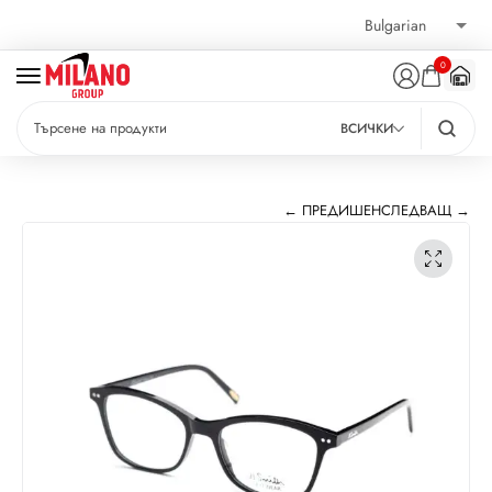
0
ВСИЧКИ
← ПРЕДИШЕН
СЛЕДВАЩ →