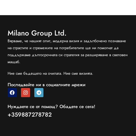
Milano Group Ltd.
Вярваме, че нашият опит, модерна визия и задълбочено познаване
на страстите и стремежите на потребителите ще ни помогнат да
поддържаме дългосрочната си стратегия за разширяване в световен
мащаб.
Ние сме бъдещето на очилата. Ние сме визията.
Последвайте ни в социалните мрежи
Нуждаете се от помощ? Обадете се сега!
+359887278782