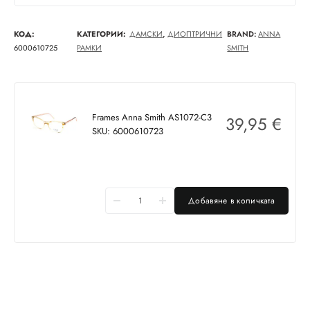
КОД:
КАТЕГОРИИ:
ДАМСКИ
,
ДИОПТРИЧНИ
BRAND:
ANNA
6000610725
РАМКИ
SMITH
Frames Anna Smith AS1072-C3
39,95
€
SKU: 6000610723
Добавяне в количката