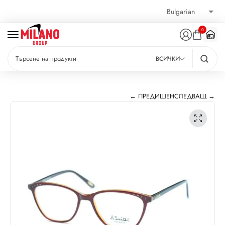
0
ВСИЧКИ
← ПРЕДИШЕН
СЛЕДВАЩ →