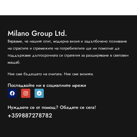
Milano Group Ltd.
Вярваме, че нашият опит, модерна визия и задълбочено познаване
на страстите и стремежите на потребителите ще ни помогнат да
поддържаме дългосрочната си стратегия за разширяване в световен
мащаб.
Ние сме бъдещето на очилата. Ние сме визията.
Последвайте ни в социалните мрежи
Нуждаете се от помощ? Обадете се сега!
+359887278782