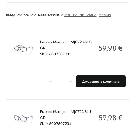
КОД:
6007507235
КАТЕГОРИИ:
ДИОПТРИЧНИ РАМКИ
,
МЪЖКИ
Frames Marc John MJ0723-BLK-
59,98
€
GR
SKU: 6007507233
Добавяне в количката
Frames Marc John MJ0723-BLU-
59,98
€
GR
SKU: 6007507234