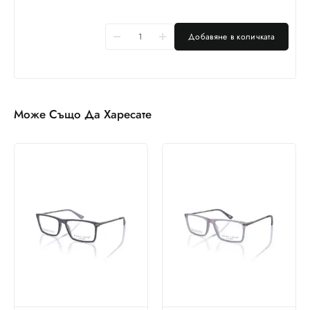
Добавяне в количката
Може Също Да Харесате