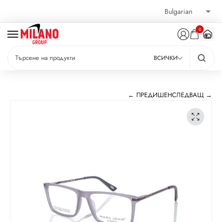
0
ВСИЧКИ
← ПРЕДИШЕН
СЛЕДВАЩ →