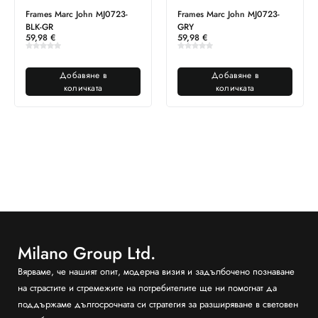
Frames Marc John MJ0723-
Frames Marc John MJ0723-
BLK-GR
GRY
59,98
€
59,98
€
Добавяне в
Добавяне в
количката
количката
Milano Group Ltd.
Вярваме, че нашият опит, модерна визия и задълбочено познаване
на страстите и стремежите на потребителите ще ни помогнат да
поддържаме дългосрочната си стратегия за разширяване в световен