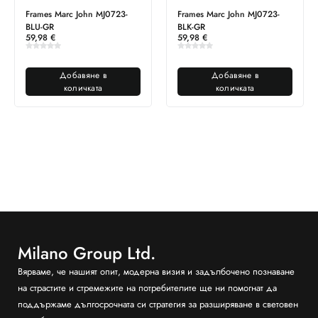
Frames Marc John MJ0723-
Frames Marc John MJ0723-
BLU-GR
BLK-GR
59,98
€
59,98
€
Добавяне в
Добавяне в
количката
количката
Milano Group Ltd.
Вярваме, че нашият опит, модерна визия и задълбочено познаване
на страстите и стремежите на потребителите ще ни помогнат да
поддържаме дългосрочната си стратегия за разширяване в световен