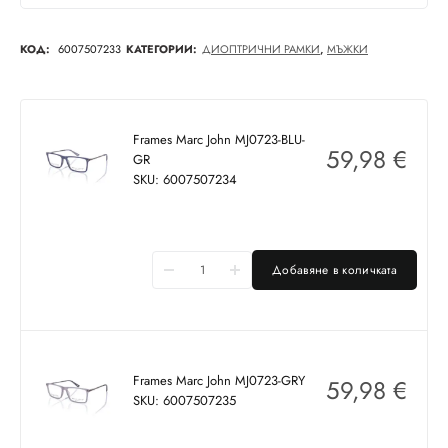
КОД:
6007507233
КАТЕГОРИИ:
ДИОПТРИЧНИ РАМКИ
,
МЪЖКИ
Frames Marc John MJ0723-BLU-
59,98
€
GR
SKU: 6007507234
Добавяне в количката
Frames Marc John MJ0723-GRY
59,98
€
SKU: 6007507235