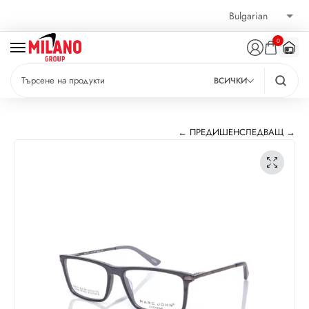
0
ВСИЧКИ
← ПРЕДИШЕН
СЛЕДВАЩ →