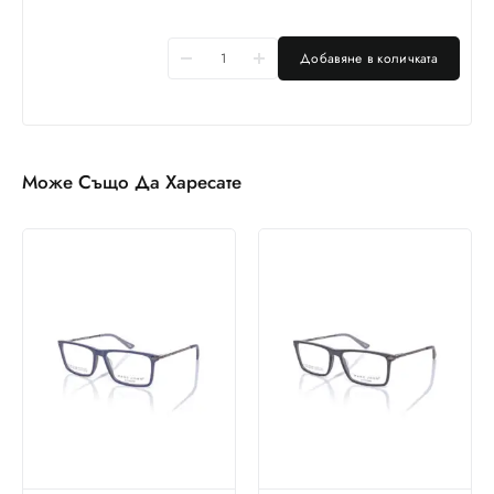
Добавяне в количката
Може Също Да Харесате