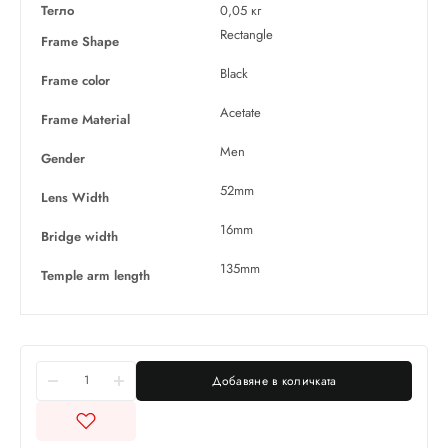
Тегло
0,05 кг
Rectangle
Frame Shape
Black
Frame color
Acetate
Frame Material
Men
Gender
52mm
Lens Width
16mm
Bridge width
135mm
Temple arm length
Добавяне в количката