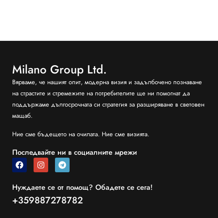
Milano Group Ltd.
Вярваме, че нашият опит, модерна визия и задълбочено познаване
на страстите и стремежите на потребителите ще ни помогнат да
поддържаме дългосрочната си стратегия за разширяване в световен
мащаб.
Ние сме бъдещето на очилата. Ние сме визията.
Последвайте ни в социалните мрежи
Нуждаете се от помощ? Обадете се сега!
+359887278782