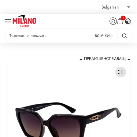
0
ВСИЧКИ
← ПРЕДИШЕН
СЛЕДВАЩ →