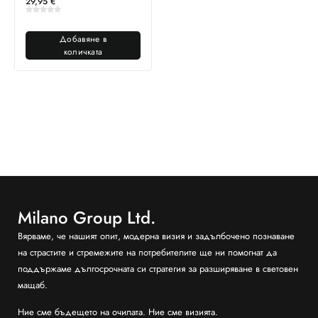
29,95
€
Добавяне в
количката
Milano Group Ltd.
Вярваме, че нашият опит, модерна визия и задълбочено познаване
на страстите и стремежите на потребителите ще ни помогнат да
поддържаме дългосрочната си стратегия за разширяване в световен
мащаб.
Ние сме бъдещето на очилата. Ние сме визията.