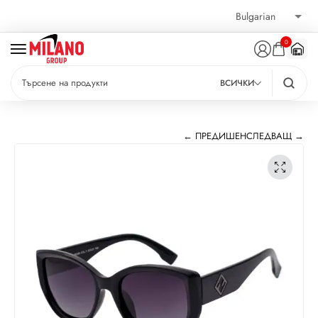
0
ВСИЧКИ
← ПРЕДИШЕН
СЛЕДВАЩ →