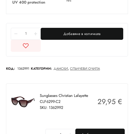
Yes
UV 400 protection
Добавяне в количката
КОД:
1362991
КАТЕГОРИИ:
ДАМСКИ
,
СЛЪНЧЕВИ ОЧИЛА
Sunglasses Christian Lafayette
29,95
€
CLF6299-C2
SKU: 1362992