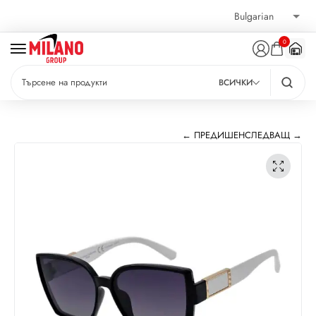
0
ВСИЧКИ
← ПРЕДИШЕН
СЛЕДВАЩ →