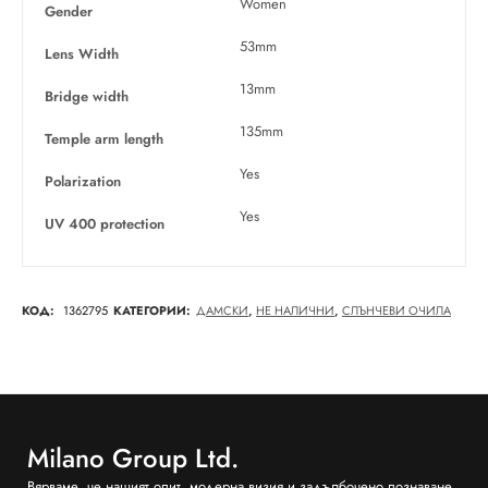
Women
Gender
53mm
Lens Width
13mm
Bridge width
135mm
Temple arm length
Yes
Polarization
Yes
UV 400 protection
КОД:
1362795
КАТЕГОРИИ:
ДАМСКИ
,
НЕ НАЛИЧНИ
,
СЛЪНЧЕВИ ОЧИЛА
Milano Group Ltd.
Вярваме, че нашият опит, модерна визия и задълбочено познаване