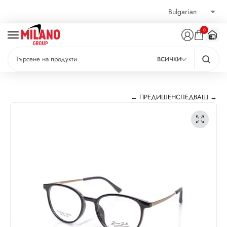
0
ВСИЧКИ
← ПРЕДИШЕН
СЛЕДВАЩ →