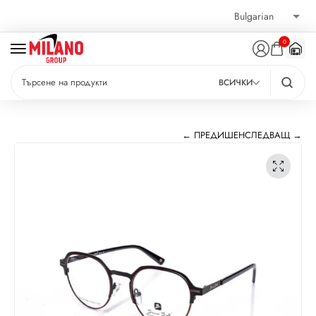
0
ВСИЧКИ
← ПРЕДИШЕН
СЛЕДВАЩ →