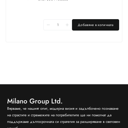
Добавяне в количката
Milano Group Ltd.
Вярваме, че нашият опит, модерна визия и задълбочено познаване
на страстите и стремежите на потребителите ще ни помогнат да
поддържаме дългосрочната си стратегия за разширяване в световен