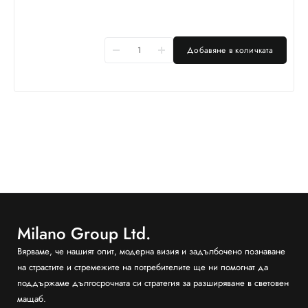
Добавяне в количката
Milano Group Ltd.
Вярваме, че нашият опит, модерна визия и задълбочено познаване
на страстите и стремежите на потребителите ще ни помогнат да
поддържаме дългосрочната си стратегия за разширяване в световен
мащаб.