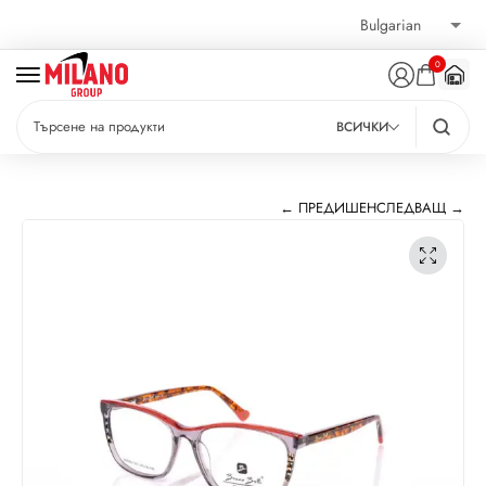
0
ВСИЧКИ
← ПРЕДИШЕН
СЛЕДВАЩ →