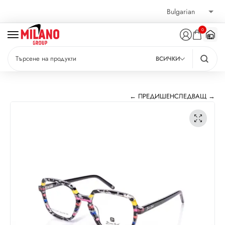
0
ВСИЧКИ
← ПРЕДИШЕН
СЛЕДВАЩ →