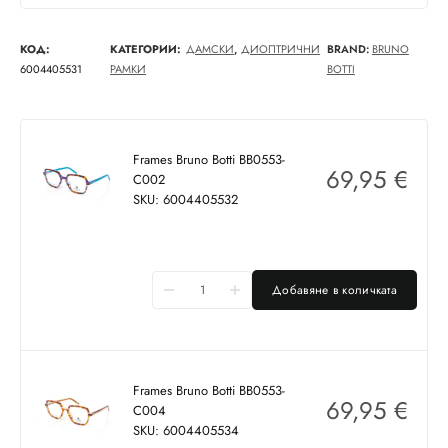
КОД:
КАТЕГОРИИ:
ДАМСКИ
,
ДИОПТРИЧНИ
BRAND:
BRUNO
6004405531
РАМКИ
BOTTI
Frames Bruno Botti BB0553-
69,95
€
C002
SKU: 6004405532
Добавяне в количката
Frames Bruno Botti BB0553-
69,95
€
C004
SKU: 6004405534