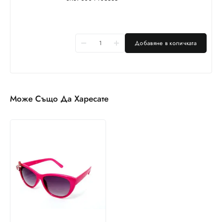
Добавяне в количката
Може Също Да Харесате