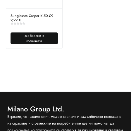
Sunglasses Casper K 50-C9
9,99
€
Добавяне в
количката
Milano Group Ltd.
Вярваме, че нашият опит, модерна визия и задълбочено познаване
на страстите и стремежите на потребителите ще ни помогнат да
поддържаме дългосрочната си стратегия за разширяване в световен