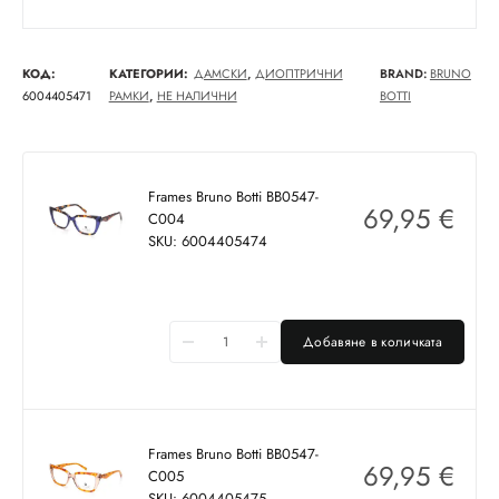
КОД:
КАТЕГОРИИ:
ДАМСКИ
,
ДИОПТРИЧНИ
BRAND:
BRUNO
6004405471
РАМКИ
,
НЕ НАЛИЧНИ
BOTTI
Frames Bruno Botti BB0547-
69,95
€
C004
SKU: 6004405474
Добавяне в количката
Frames Bruno Botti BB0547-
69,95
€
C005
SKU: 6004405475