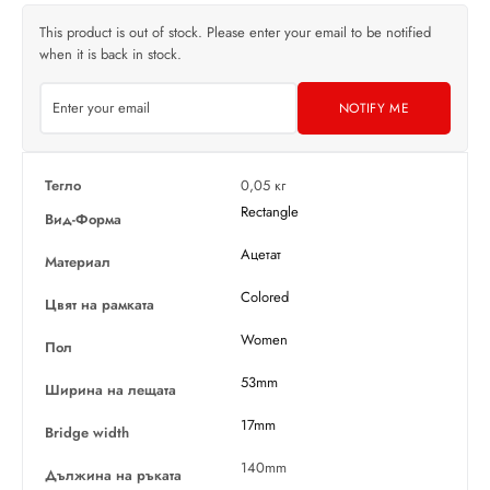
This product is out of stock. Please enter your email to be notified
when it is back in stock.
NOTIFY ME
Тегло
0,05 кг
Rectangle
Вид-Форма
Ацетат
Материал
Colored
Цвят на рамката
Women
Пол
53mm
Ширина на лещата
17mm
Bridge width
140mm
Дължина на ръката