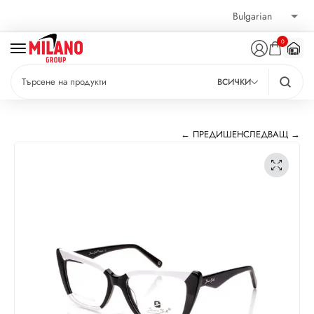
0
ВСИЧКИ
← ПРЕДИШЕН
СЛЕДВАЩ →