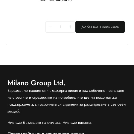
Добавяне в количката
Milano Group Ltd.
Вярваме, че нашият опит, модерна визия и задълбочено познаване
на страстите и стремежите на потребителите ще ни помогнат да
поддържаме дългосрочната си стратегия за разширяване в световен
мащаб.
Ние сме бъдещето на очилата. Ние сме визията.
Последвайте ни в социалните мрежи