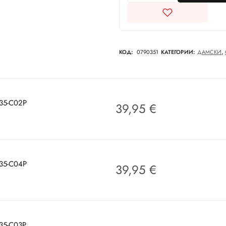
КОД:
0790351
КАТЕГОРИИ:
ДАМСКИ
,
035-C02P
39,95
€
035-C04P
39,95
€
035-C03P