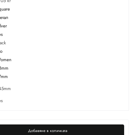
,05 кг
quare
етал
lver
es
lack
o
omen
8mm
7mm
45mm
es
Добавяне в количката