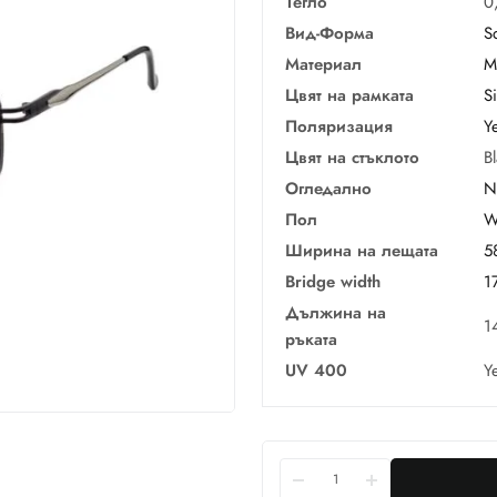
Тегло
0
Вид-Форма
S
Материал
М
Цвят на рамката
Si
Поляризация
Y
Цвят на стъклото
B
Огледално
N
Пол
W
Ширина на лещата
5
Bridge width
1
Дължина на
1
ръката
UV 400
Y