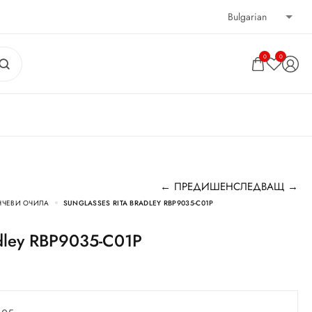
0
0
← ПРЕДИШЕН
СЛЕДВАЩ →
НЧЕВИ ОЧИЛА
SUNGLASSES RITA BRADLEY RBP9035-C01P
radley RBP9035-C01P