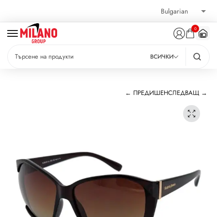
0
ВСИЧКИ
← ПРЕДИШЕН
СЛЕДВАЩ →