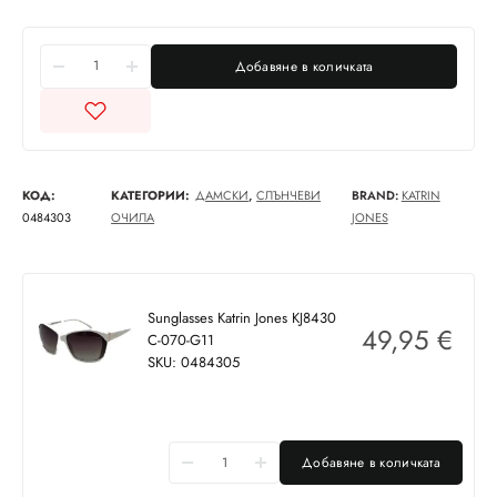
Добавяне в количката
КОД:
КАТЕГОРИИ:
ДАМСКИ
,
СЛЪНЧЕВИ
BRAND:
KATRIN
0484303
ОЧИЛА
JONES
Sunglasses Katrin Jones KJ8430
49,95
€
C-070-G11
SKU: 0484305
Добавяне в количката