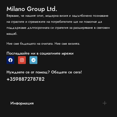
Milano Group Ltd.
Вярваме, че нашият опит, модерна визия и задълбочено познаване
на страстите и стремежите на потребителите ще ни помогнат да
поддържаме дългосрочната си стратегия за разширяване в световен
мащаб.
Ние сме бъдещето на очилата. Ние сме визията.
Последвайте ни в социалните мрежи
Нуждаете се от помощ? Обадете се сега!
+359887278782
Информация