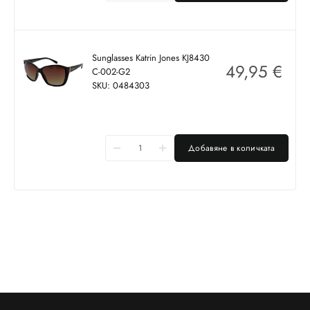
Sunglasses Katrin Jones KJ8430
49,95
€
C-002-G2
SKU: 0484303
Добавяне в количката