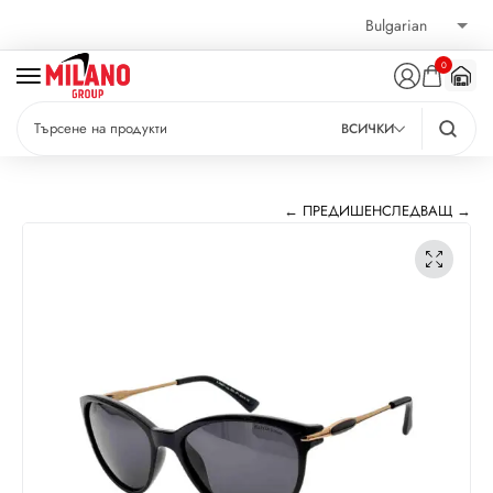
0
ВСИЧКИ
← ПРЕДИШЕН
СЛЕДВАЩ →