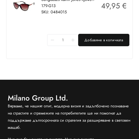
49,95
€
179-G13
SKU: 0484015
Добавяне в количката
Milano Group Ltd.
Вярваме, че нашият опит, модерна визия и задълбочено познаване
на страстите и стремежите на потребителите ще ни помогнат да
поддържаме дългосрочната си стратегия за разширяване в световен
мащаб.