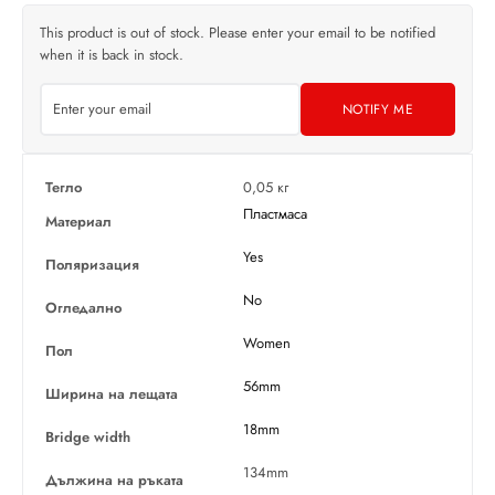
This product is out of stock. Please enter your email to be notified
when it is back in stock.
NOTIFY ME
Тегло
0,05 кг
Пластмаса
Материал
Yes
Поляризация
No
Огледално
Women
Пол
56mm
Ширина на лещата
18mm
Bridge width
134mm
Дължина на ръката