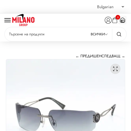
0
ВСИЧКИ
← ПРЕДИШЕН
СЛЕДВАЩ →