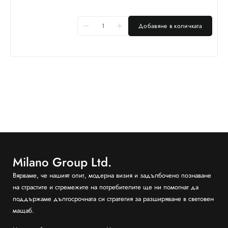
Добавяне в количката
Milano Group Ltd.
Вярваме, че нашият опит, модерна визия и задълбочено познаване
на страстите и стремежите на потребителите ще ни помогнат да
поддържаме дългосрочната си стратегия за разширяване в световен
мащаб.