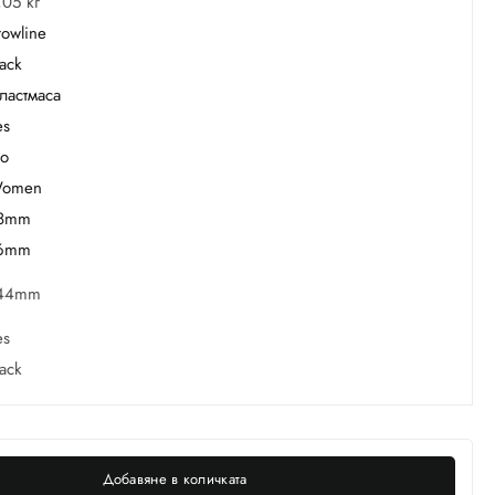
,05 кг
rowline
lack
ластмаса
es
o
omen
8mm
6mm
44mm
es
lack
Добавяне в количката