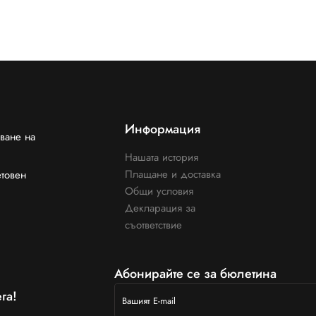
Информация
ване на
Нашата история
Плащане и доставка
етовен
Общи условия
Декларация за
съответствие
Абонирайте се за бюлетина
га!