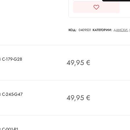
КОД:
0409531
КАТЕГОРИИ:
ДАМСКИ
,
53 C-179-G28
49,95
€
53 C-245-G47
49,95
€
3 C-001-P1