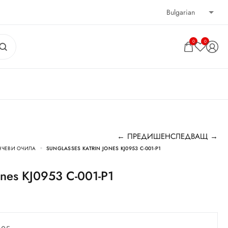
0
0
← ПРЕДИШЕН
СЛЕДВАЩ →
НЧЕВИ ОЧИЛА
SUNGLASSES KATRIN JONES KJ0953 C-001-P1
Jones KJ0953 C-001-P1