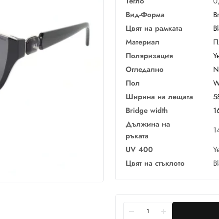
Тегло
0
Вид-Форма
B
Цвят на рамката
B
Материал
П
Поляризация
Y
Огледално
N
Пол
W
Ширина на лещата
5
Bridge width
1
Дължина на
1
ръката
UV 400
Y
Цвят на стъклото
B