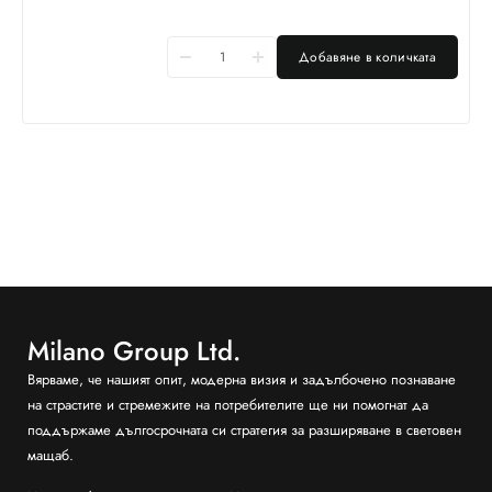
Добавяне в количката
Milano Group Ltd.
Вярваме, че нашият опит, модерна визия и задълбочено познаване
на страстите и стремежите на потребителите ще ни помогнат да
поддържаме дългосрочната си стратегия за разширяване в световен
мащаб.