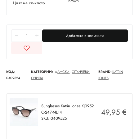
Brown
Цвят на стъклото
Добавяне в количката
КОД:
КАТЕГОРИИ:
ДАМСКИ
,
СЛЪНЧЕВИ
BRAND:
KATRIN
0409524
ОЧИЛА
JONES
Sunglasses Katrin Jones KJ0952
49,95
€
C-247-NL14
SKU: 0409525