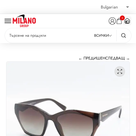
0
ВСИЧКИ
← ПРЕДИШЕН
СЛЕДВАЩ →