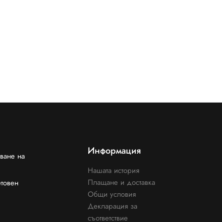
Информация
ване на
Нашата история
Плащане и доставка
етовен
Общи условия
Декларация за
съответствие