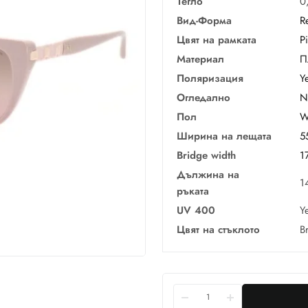
Тегло
0
Вид-Форма
R
Цвят на рамката
P
Материал
П
Поляризация
Y
Огледално
N
Пол
W
Ширина на лещата
5
Bridge width
1
Дължина на
1
ръката
UV 400
Y
Цвят на стъклото
B