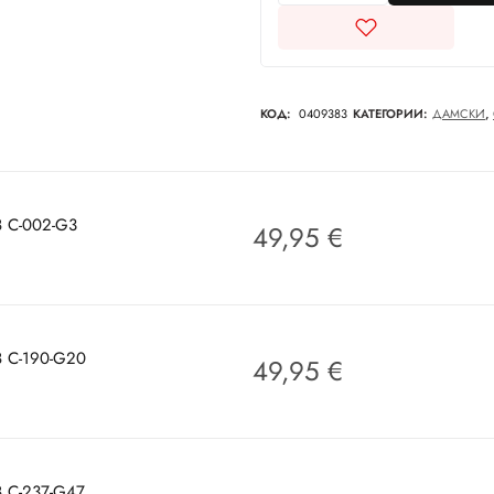
КОД:
0409383
КАТЕГОРИИ:
ДАМСКИ
,
38 C-002-G3
49,95
€
38 C-190-G20
49,95
€
38 C-237-G47