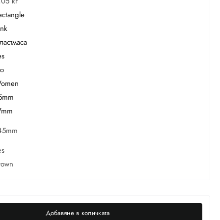
,05 кг
ectangle
ink
ластмаса
es
o
omen
5mm
7mm
45mm
es
rown
Добавяне в количката