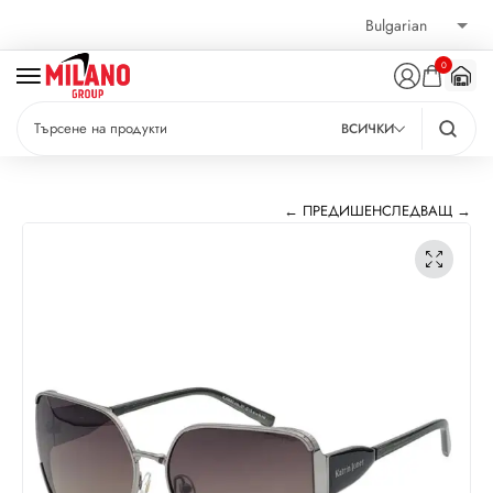
0
ВСИЧКИ
← ПРЕДИШЕН
СЛЕДВАЩ →