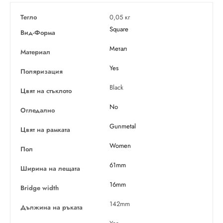
Тегло
0,05 кг
Square
Вид-Форма
Метал
Материал
Yes
Поляризация
Black
Цвят на стъклото
No
Огледално
Gunmetal
Цвят на рамката
Women
Пол
61mm
Ширина на лещата
16mm
Bridge width
142mm
Дължина на ръката