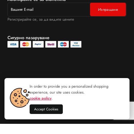
Регистрирайте се, за да видите цените
Сигурно пазаруване
In order to provide you a personalized shopping
experience, our site uses cookies.
cookie policy
.
Accept Cookies
Sunglasses Katrin Jones KJ0882-07-
Добавяне в