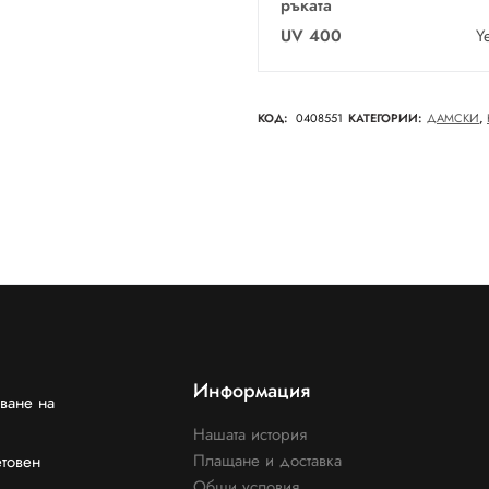
ръката
UV 400
Y
КОД:
0408551
КАТЕГОРИИ:
ДАМСКИ
,
Информация
ване на
Нашата история
Плащане и доставка
етовен
Общи условия