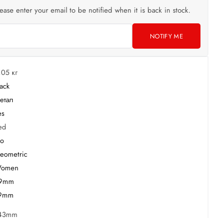
lease enter your email to be notified when it is back in stock.
NOTIFY ME
,05 кг
lack
етал
es
ed
o
eometric
omen
9mm
9mm
43mm