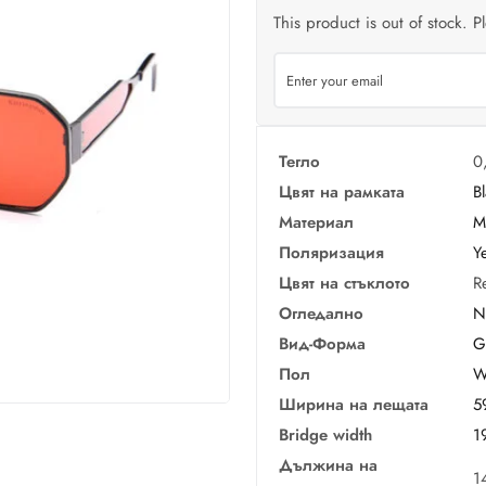
This product is out of stock. P
Тегло
0
Цвят на рамката
B
Материал
М
Поляризация
Y
Цвят на стъклото
R
Огледално
N
Вид-Форма
G
Пол
W
Ширина на лещата
5
Bridge width
1
Дължина на
1