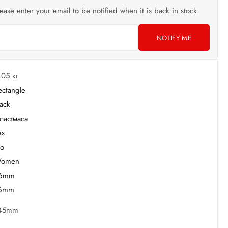
lease enter your email to be notified when it is back in stock.
NOTIFY ME
,05 кг
ectangle
lack
ластмаса
es
o
omen
6mm
6mm
45mm