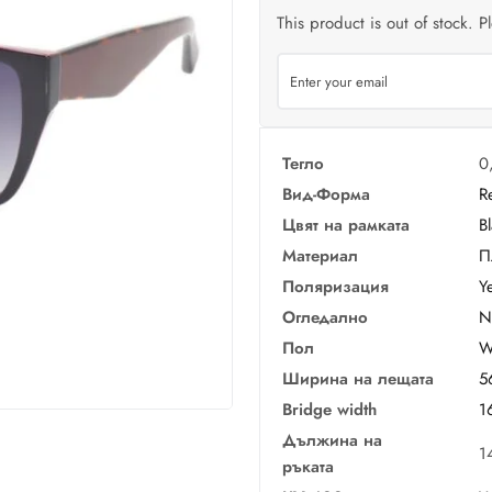
This product is out of stock. P
Тегло
0
Вид-Форма
R
Цвят на рамката
B
Материал
П
Поляризация
Y
Огледално
N
Пол
W
Ширина на лещата
5
Bridge width
1
Дължина на
1
ръката