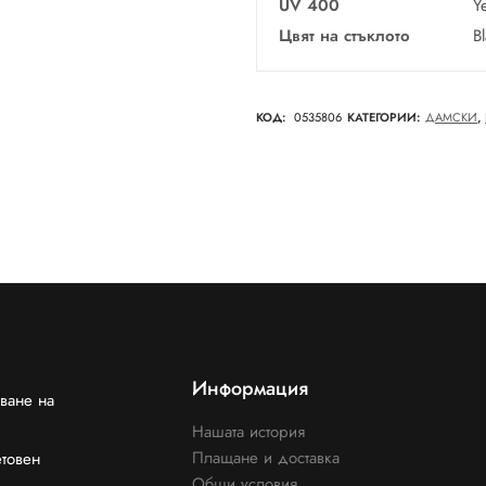
UV 400
Y
Цвят на стъклото
B
КОД:
0535806
КАТЕГОРИИ:
ДАМСКИ
,
Информация
ване на
Нашата история
Плащане и доставка
етовен
Общи условия