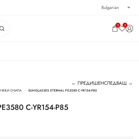
0
0
← ПРЕДИШЕН
СЛЕДВАЩ →
НЧЕВИ ОЧИЛА
SUNGLASSES ETERNAL PE3580 C-YR154-P85
l PE3580 C-YR154-P85