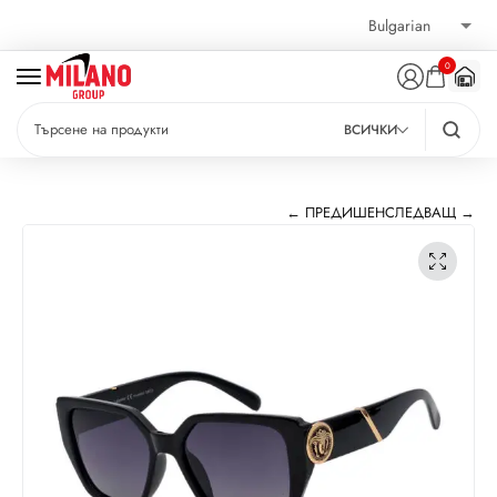
0
ВСИЧКИ
← ПРЕДИШЕН
СЛЕДВАЩ →