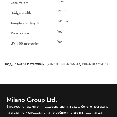
53mm
Lens Width
19mm
Bridge width
141mm
Temple arm length
Yes
Polarization
Yes
UV 400 protection
КОД:
1362801
КАТЕГОРИИ:
ДАМСКИ
,
НЕ НАЛИЧНИ
,
СЛЪНЧЕВИ ОЧИЛА
Milano Group Ltd.
Вярваме, че нашият опит, модерна визия и задълбочено познаване
на страстите и стремежите на потребителите ще ни помогнат да