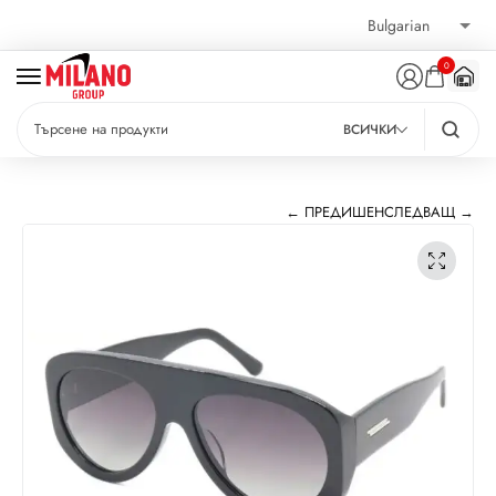
0
ВСИЧКИ
← ПРЕДИШЕН
СЛЕДВАЩ →