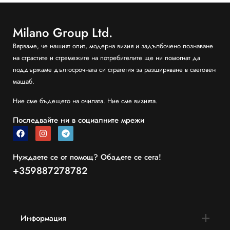
Milano Group Ltd.
Вярваме, че нашият опит, модерна визия и задълбочено познаване
на страстите и стремежите на потребителите ще ни помогнат да
поддържаме дългосрочната си стратегия за разширяване в световен
мащаб.
Ние сме бъдещето на очилата. Ние сме визията.
Последвайте ни в социалните мрежи
Нуждаете се от помощ? Обадете се сега!
+359887278782
Информация