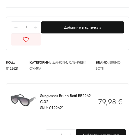
Добавяне в количката
КОД:
КАТЕГОРИИ:
ДАМСКИ
,
СЛЪНЧЕВИ
BRAND:
BRUNO
0122621
ОЧИЛА
BOTTI
Sunglasses Bruno Botti BB2262
79,98
€
C-02
SKU: 0122621
Добавяне в количката