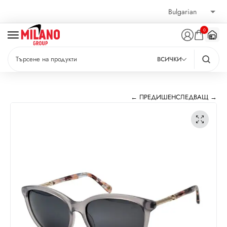
0
ВСИЧКИ
← ПРЕДИШЕН
СЛЕДВАЩ →