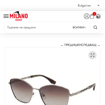
0
ВСИЧКИ
← ПРЕДИШЕН
СЛЕДВАЩ →