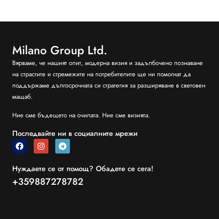
Milano Group Ltd.
Вярваме, че нашият опит, модерна визия и задълбочено познаване
на страстите и стремежите на потребителите ще ни помогнат да
поддържаме дългосрочната си стратегия за разширяване в световен
мащаб.
Ние сме бъдещето на очилата. Ние сме визията.
Последвайте ни в социалните мрежи
Нуждаете се от помощ? Обадете се сега!
+359887278782